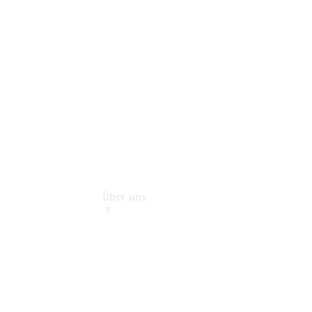
Teile &
Zubehör
Rückrufe &
Umrüstungen
Über uns
Übersicht