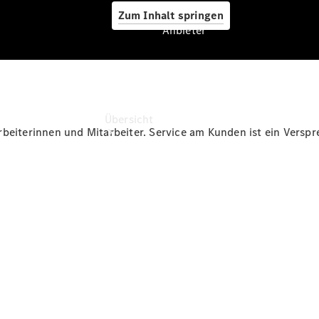
Zum Inhalt springen
Anbieter
Anbieter
Übersicht
rbeiterinnen und Mitarbeiter. Service am Kunden ist ein Versp
Startseite
Ansprechpartner
finden
Beratung
vereinbaren
Servicetermin