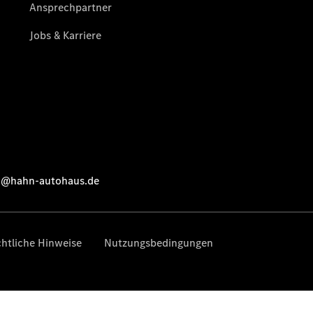
Reifen- und
Komplettradschutz
EU-
Reifenlabel
Transporter-
Service