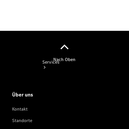
vereinbaren
Services
Übersicht
Finanzdienste
Reifen &
Kompletträder